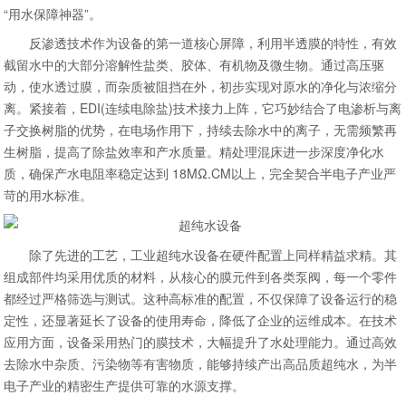
“用水保障神器”。​
反渗透技术作为设备的第一道核心屏障，利用半透膜的特性，有效
截留水中的大部分溶解性盐类、胶体、有机物及微生物。通过高压驱
动，使水透过膜，而杂质被阻挡在外，初步实现对原水的净化与浓缩分
离。紧接着，EDI(连续电除盐)技术接力上阵，它巧妙结合了电渗析与离
子交换树脂的优势，在电场作用下，持续去除水中的离子，无需频繁再
生树脂，提高了除盐效率和产水质量。精处理混床进一步深度净化水
质，确保产水电阻率稳定达到 18MΩ.CM以上，完全契合半电子产业严
苛的用水标准。​
除了先进的工艺，工业超纯水设备在硬件配置上同样精益求精。其
组成部件均采用优质的材料，从核心的膜元件到各类泵阀，每一个零件
都经过严格筛选与测试。这种高标准的配置，不仅保障了设备运行的稳
定性，还显著延长了设备的使用寿命，降低了企业的运维成本。在技术
应用方面，设备采用热门的膜技术，大幅提升了水处理能力。通过高效
去除水中杂质、污染物等有害物质，能够持续产出高品质超纯水，为半
电子产业的精密生产提供可靠的水源支撑。​